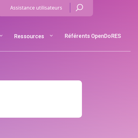
Menu Haut de page
Assistance utilisateurs
Référents OpenDoRES
Ressources