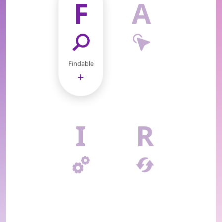
F
A
Findable
+
I
R