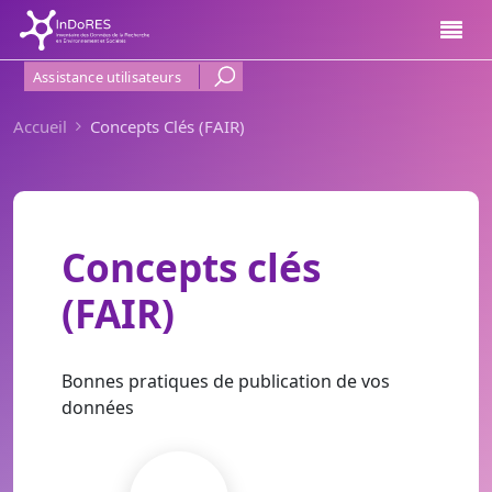
Aller au contenu principal
Menu Haut de page
Assistance utilisateurs
Accueil
Concepts Clés (FAIR)
Concepts clés
(FAIR)
Bonnes pratiques de publication de vos
données