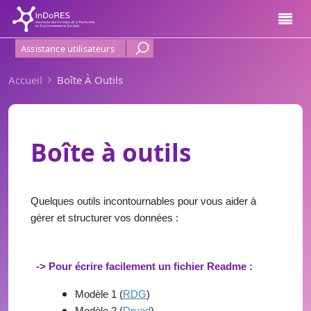
Aller au contenu principal
Menu Haut de page
Assistance utilisateurs
Accueil
Boîte À Outils
Boîte à outils
Quelques outils incontournables pour vous aider à
gérer et structurer vos données :
-> Pour écrire facilement un fichier Readme
:
Modèle 1 (
RDG
)
Modèle 2 (
Dryad
)