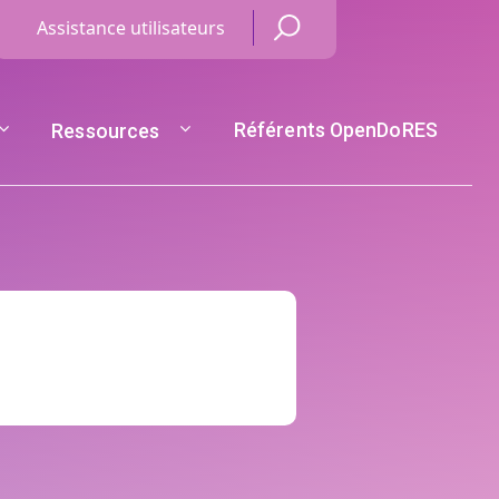
Menu Haut de page
Assistance utilisateurs
Référents OpenDoRES
Ressources