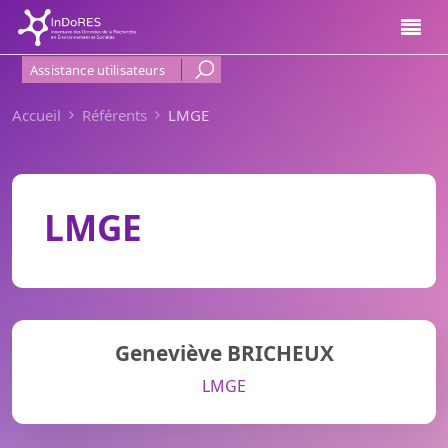
Aller au contenu principal
Menu Haut de page
Assistance utilisateurs
Accueil
Référents
LMGE
LMGE
Geneviève BRICHEUX
LMGE