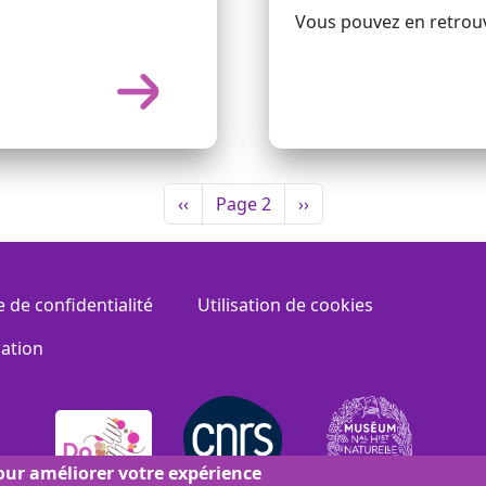
Vous pouvez en retrouv
Page précédente
Page suivante
‹‹
Page 2
››
e de confidentialité
Utilisation de cookies
sation
pour améliorer votre expérience