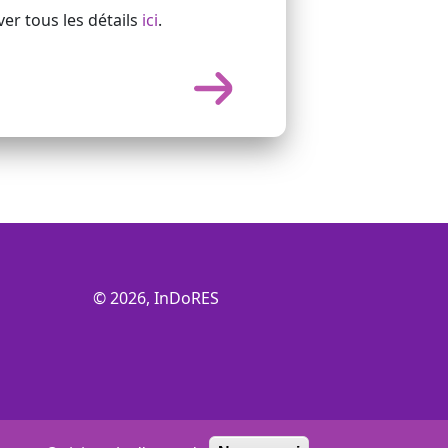
er tous les détails
ici
.
© 2026, InDoRES