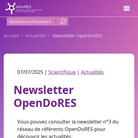
Aller au contenu principal
Menu Haut de page
Assistance utilisateurs
Accueil
Actualités
Newsletter OpenDoRES
07/07/2025 |
Scientifique
|
Actualités
Newsletter
OpenDoRES
Vous pouvez consulter la newsletter n°3 du
réseau de référents OpenDoRES pour
découvrir les actualités.