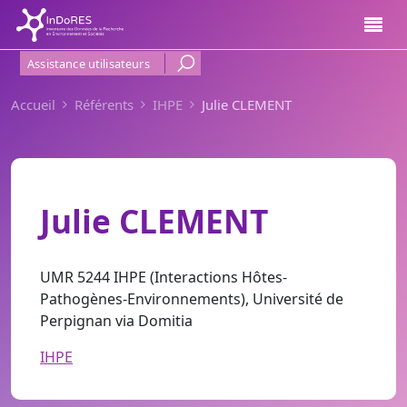
Aller au contenu principal
Menu Haut de page
Assistance utilisateurs
Accueil
Référents
IHPE
Julie CLEMENT
Julie CLEMENT
UMR 5244 IHPE (Interactions Hôtes-
Pathogènes-Environnements), Université de
Perpignan via Domitia
IHPE