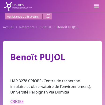
Aller au contenu principal
Menu Haut de page
Assistance utilisateurs
Accueil
Référents
CRIOBE
Benoît PUJOL
Benoît PUJOL
UAR 3278 CRIOBE (Centre de recherche
insulaire et observatoire de l'environnement),
Université Perpignan Via Domitia
CRIOBE