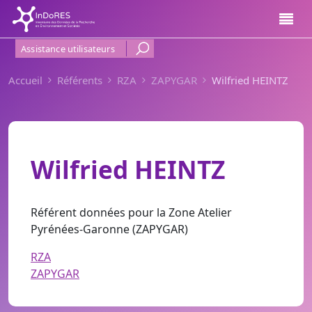
Aller au contenu principal
Menu Haut de page
Assistance utilisateurs
Accueil
Référents
RZA
ZAPYGAR
Wilfried HEINTZ
Wilfried HEINTZ
Référent données pour la Zone Atelier
Pyrénées-Garonne (ZAPYGAR)
RZA
ZAPYGAR