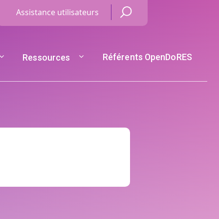
Menu Haut de page
Assistance utilisateurs
Référents OpenDoRES
Ressources