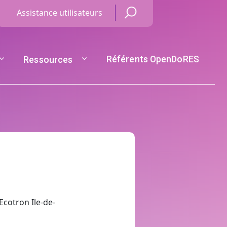
Menu Haut de page
Assistance utilisateurs
Référents OpenDoRES
Ressources
Ecotron Ile-de-