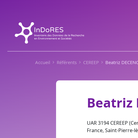
Aller au contenu principal
Accueil
Référents
CEREEP
Beatriz DECEN
Beatriz
UAR 3194 CEREEP (Cent
France, Saint-Pierre-