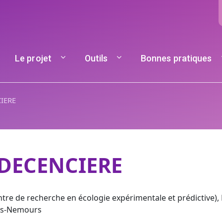
Navigation principale
Le projet
Outils
Bonnes pratiques
CIERE
 DECENCIERE
re de recherche en écologie expérimentale et prédictive), 
lès-Nemours