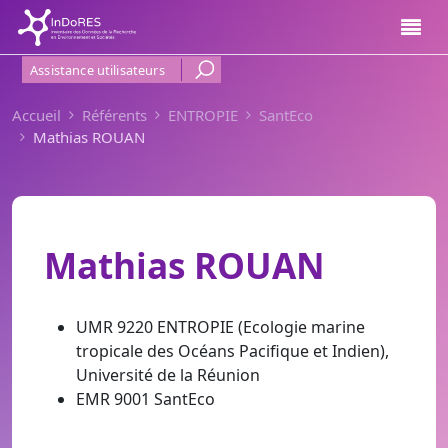
Aller au contenu principal
Menu Haut de page
Assistance utilisateurs
Accueil
Référents
ENTROPIE
SantEco
Mathias ROUAN
Mathias ROUAN
UMR 9220 ENTROPIE (Ecologie marine
tropicale des Océans Pacifique et Indien),
Université de la Réunion
EMR 9001 SantEco