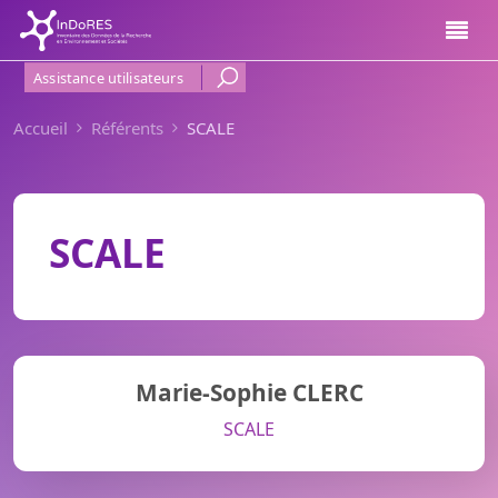
Aller au contenu principal
Menu Haut de page
Assistance utilisateurs
Accueil
Référents
SCALE
SCALE
Marie-Sophie CLERC
SCALE