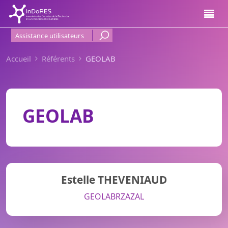
Aller au contenu principal
Menu Haut de page
Assistance utilisateurs
Accueil
Référents
GEOLAB
GEOLAB
Estelle THEVENIAUD
GEOLAB
RZA
ZAL