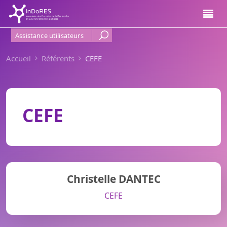
Aller au contenu principal
Menu Haut de page
Assistance utilisateurs
Accueil
Référents
CEFE
CEFE
Christelle DANTEC
CEFE