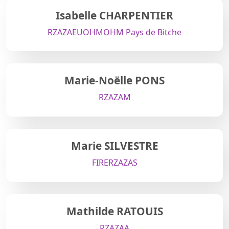
Isabelle CHARPENTIER
RZA
ZAEU
OHM
OHM Pays de Bitche
Marie-Noëlle PONS
RZA
ZAM
Marie SILVESTRE
FIRE
RZA
ZAS
Mathilde RATOUIS
RZA
ZAA