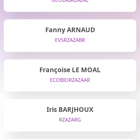
GEOLAB
RZA
ZAL
Fanny ARNAUD
EVS
RZA
ZABR
Françoise LE MOAL
ECOBIO
RZA
ZAAR
Iris BARJHOUX
RZA
ZARG