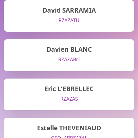
David SARRAMIA
RZA
ZATU
Davien BLANC
RZA
ZABrI
Eric L'EBRELLEC
RZA
ZAS
Estelle THEVENIAUD