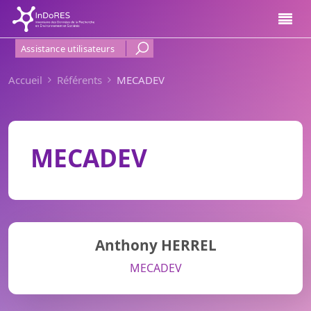
Aller au contenu principal
Menu Haut de page
Assistance utilisateurs
Accueil
Référents
MECADEV
MECADEV
Anthony HERREL
MECADEV