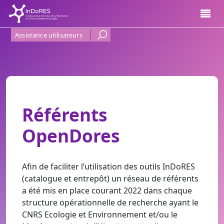
Aller au contenu principal
Menu Haut de page
Assistance utilisateurs
Référents
OpenDores
Afin de faciliter l’utilisation des outils InDoRES
(catalogue et entrepôt) un réseau de référents
a été mis en place courant 2022 dans chaque
structure opérationnelle
de recherche ayant le
CNRS Ecologie et Environnement et/ou le