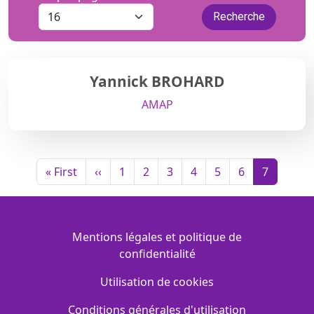
Yannick BROHARD
AMAP
Pagination
Première page
Page précédente
« First
‹‹
1
2
3
4
5
6
7
Menu Footer
Mentions légales et politique de
confidentialité
Utilisation de cookies
Conditions générales d'utilisation