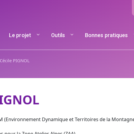
Navigation principale
Le projet
Outils
Bonnes pratiques
Cécile PIGNOL
PIGNOL
(Environnement Dynamique et Territoires de la Montagne)
 pour la Zone Atelier Alpes (ZAA)