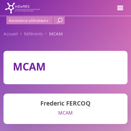
Aller au contenu principal
Menu Haut de page
Assistance utilisateurs
Accueil
Référents
MCAM
MCAM
Frederic FERCOQ
MCAM