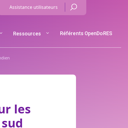
Menu Haut de page
Assistance utilisateurs
Référents OpenDoRES
Ressources
ndien
r les
 sud