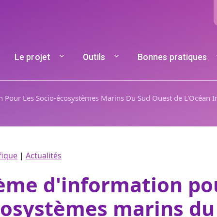
Navigation principale
Le projet
Outils
Bonnes pratiques
n Pour Les Socio-écosystèmes Marins Du Sud Ouest de L'Océan I
fique
|
Actualités
ème d'information pou
cosystèmes marins du