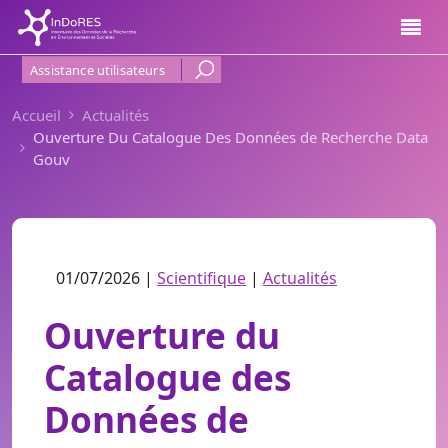
Aller au contenu principal
Menu Haut de page
Assistance utilisateurs
Accueil
Actualités
Ouverture Du Catalogue Des Données de Recherche Data
Gouv
01/07/2026 |
Scientifique
|
Actualités
Ouverture du
Catalogue des
Données de